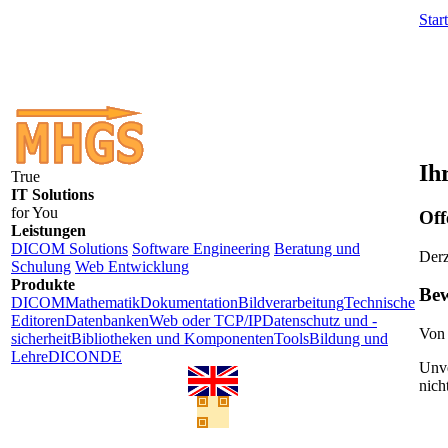
Start
Ih
True
IT Solutions
for You
Off
Leistungen
DICOM Solutions
Software Engineering
Beratung und
Derz
Schulung
Web Entwicklung
Produkte
Be
DICOM
Mathematik
Dokumentation
Bildverarbeitung
Technische
Editoren
Datenbanken
Web oder TCP/IP
Datenschutz und -
Von 
sicherheit
Bibliotheken und Komponenten
Tools
Bildung und
Lehre
DICONDE
Unve
nich