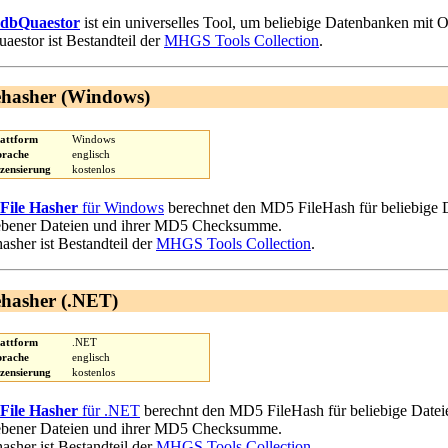
dbQuaestor
ist ein universelles Tool, um beliebige Datenbanken mit 
aestor ist Bestandteil der
MHGS Tools Collection
.
ehasher (Windows)
lattform
Windows
prache
englisch
izensierung
kostenlos
File Hasher
für Windows
berechnet den MD5 FileHash für beliebige Da
bener Dateien und ihrer MD5 Checksumme.
hasher ist Bestandteil der
MHGS Tools Collection
.
ehasher (.NET)
lattform
.NET
prache
englisch
izensierung
kostenlos
File Hasher
für .NET
berechnt den MD5 FileHash für beliebige Dateien
bener Dateien und ihrer MD5 Checksumme.
hasher ist Bestandteil der
MHGS Tools Collection
.