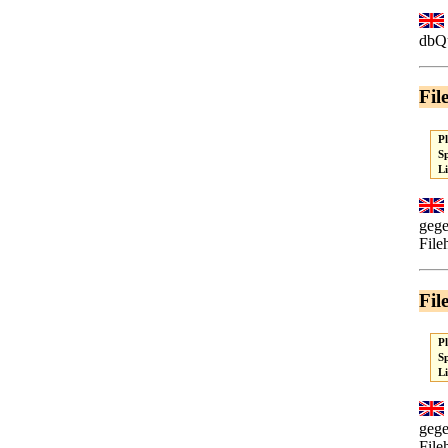
dbQu
Fil
P
S
L
gege
File
Fil
P
S
L
gege
File