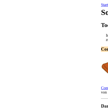
Start
S
To
I
z
Co
Con
von 
Da