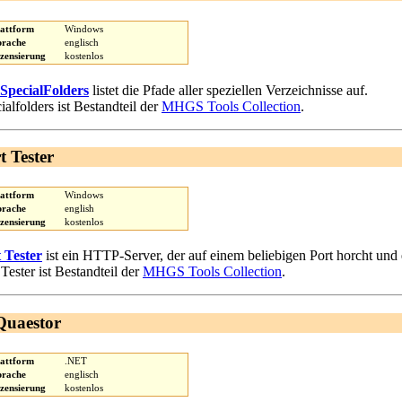
lattform
Windows
prache
englisch
izensierung
kostenlos
SpecialFolders
listet die Pfade aller speziellen Verzeichnisse auf.
ialfolders ist Bestandteil der
MHGS Tools Collection
.
t Tester
lattform
Windows
prache
english
izensierung
kostenlos
 Tester
ist ein HTTP-Server, der auf einem beliebigen Port horcht und e
 Tester ist Bestandteil der
MHGS Tools Collection
.
Quaestor
lattform
.NET
prache
englisch
izensierung
kostenlos