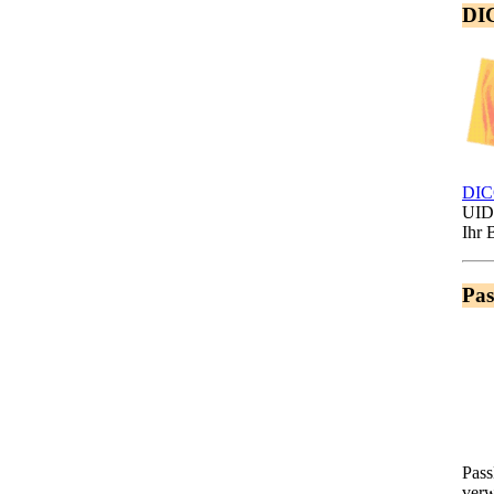
DI
DIC
UIDs
Ihr 
Pas
Pass
verw