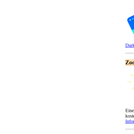
Dar
Zo
Eine
kost
Info