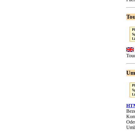
To
P
S
L
Touc
Uml
P
S
L
HTM
Beze
Komm
Oder
Umla