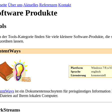
seite
Über uns
Aktuelles
Referenzen
Kontakt
oftware Produkte
ols
n der Tools-Kategorie finden Sie viele kleinere Software-Produkte, die 
uordnen lassen.
ntentWays
Plattform
Windows 7/8.x/1
Sprache
englisch
Lizensierung
kommerziell
tentWays
ist ein Dokumentensuchsytem für preisgünstiges Information
Dateien auf Ihrem lokalen Computer.
rkStreams