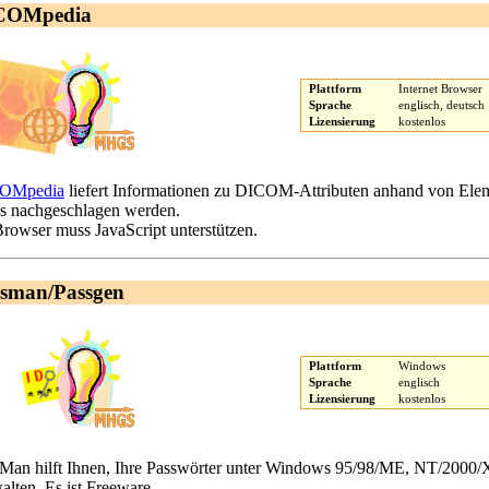
COMpedia
Plattform
Internet Browser
Sprache
englisch, deutsch
Lizensierung
kostenlos
OMpedia
liefert Informationen zu DICOM-Attributen anhand von El
 nachgeschlagen werden.
Browser muss JavaScript unterstützen.
sman/Passgen
Plattform
Windows
Sprache
englisch
Lizensierung
kostenlos
Man hilft Ihnen, Ihre Passwörter unter Windows 95/98/ME, NT/2000/X
alten. Es ist Freeware.