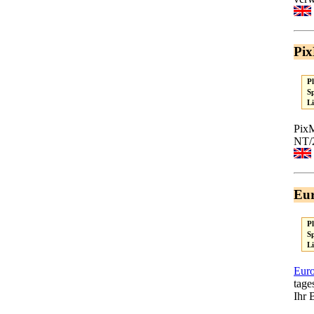
Pi
P
S
L
PixM
NT/2
Eur
P
S
L
Euro
tage
Ihr 