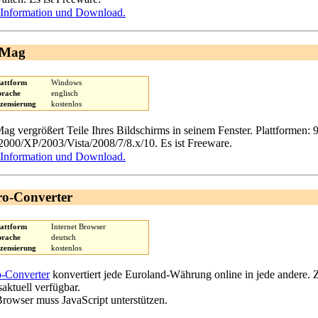
Information und Download.
xMag
lattform
Windows
prache
englisch
izensierung
kostenlos
ag vergrößert Teile Ihres Bildschirms in seinem Fenster. Plattformen:
000/XP/2003/Vista/2008/7/8.x/10. Es ist Freeware.
Information und Download.
o-Converter
lattform
Internet Browser
prache
deutsch
izensierung
kostenlos
-Converter
konvertiert jede Euroland-Währung online in jede andere.
saktuell verfügbar.
Browser muss JavaScript unterstützen.