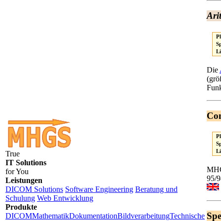
Ari
P
S
L
Die
(grö
Funk
Co
P
S
L
True
IT Solutions
MHGS
for You
95/9
Leistungen
DICOM Solutions
Software Engineering
Beratung und
Schulung
Web Entwicklung
Produkte
Spe
DICOM
Mathematik
Dokumentation
Bildverarbeitung
Technische