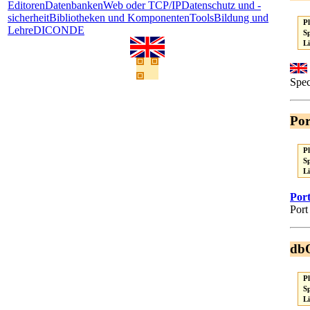
Editoren
Datenbanken
Web oder TCP/IP
Datenschutz und -
sicherheit
Bibliotheken und Komponenten
Tools
Bildung und
P
Lehre
DICONDE
S
L
Spec
Por
P
S
L
Port
Port
db
P
S
L