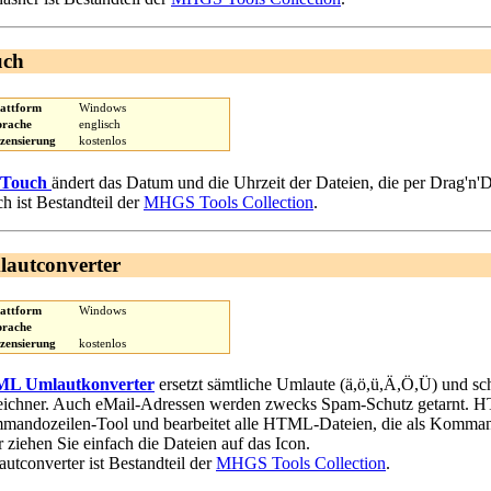
uch
lattform
Windows
prache
englisch
izensierung
kostenlos
Touch
ändert das Datum und die Uhrzeit der Dateien, die per Drag'n'
h ist Bestandteil der
MHGS Tools Collection
.
autconverter
lattform
Windows
prache
izensierung
kostenlos
L Umlautkonverter
ersetzt sämtliche Umlaute (ä,ö,ü,Ä,Ö,Ü) und s
ichner. Auch eMail-Adressen werden zwecks Spam-Schutz getarnt. H
andozeilen-Tool und bearbeitet alle HTML-Dateien, die als Komman
 ziehen Sie einfach die Dateien auf das Icon.
utconverter ist Bestandteil der
MHGS Tools Collection
.