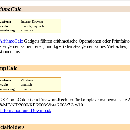
thmoCalc
lattform
Internet Browser
prache
deutsch, englisch
izensierung
kostenlos
ArithmoCalc
Gadgets führen arithmetische Operationen oder Primfakto
ßter gemeinsamer Teiler) und kgV (kleinstes gemeinsames Vielfaches),
tionen aus.
mpCalc
lattform
Windows
prache
englisch
izensierung
kostenlos
 CompCalc ist ein Freeware-Rechner für komplexe mathematische 
8/ME/NT/2000/XP/2003/Vista/2008/7/8.x/10.
Information und Download.
cialfolders