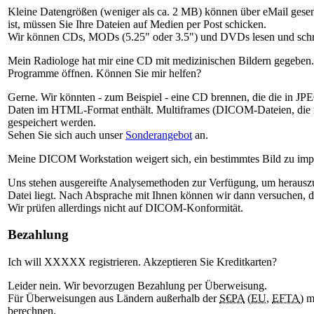
Kleine Datengrößen (weniger als ca. 2 MB) können über eMail gese
ist, müssen Sie Ihre Dateien auf Medien per Post schicken.
Wir können CDs, MODs (5.25" oder 3.5") und DVDs lesen und schr
Mein Radiologe hat mir eine CD mit medizinischen Bildern gegeben.
Programme öffnen. Können Sie mir helfen?
Gerne. Wir könnten - zum Beispiel - eine CD brennen, die die in JPE
Daten im HTML-Format enthält. Multiframes (DICOM-Dateien, die me
gespeichert werden.
Sehen Sie sich auch unser
Sonderangebot
an.
Meine DICOM Workstation weigert sich, ein bestimmtes Bild zu imp
Uns stehen ausgereifte Analysemethoden zur Verfügung, um herauszu
Datei liegt. Nach Absprache mit Ihnen können wir dann versuchen, di
Wir prüfen allerdings nicht auf DICOM-Konformität.
Bezahlung
Ich will XXXXX registrieren. Akzeptieren Sie Kreditkarten?
Leider nein. Wir bevorzugen Bezahlung per Überweisung.
Für Überweisungen aus Ländern außerhalb der
S€PA
(
EU
,
EFTA
) m
berechnen.