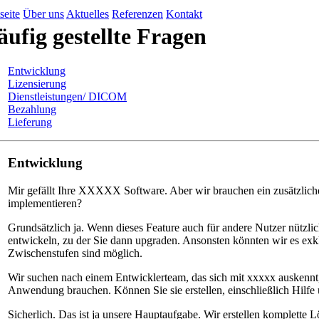
seite
Über uns
Aktuelles
Referenzen
Kontakt
ufig gestellte Fragen
Entwicklung
Lizensierung
Dienstleistungen/ DICOM
Bezahlung
Lieferung
Entwicklung
Mir gefällt Ihre XXXXX Software. Aber wir brauchen ein zusätzlich
implementieren?
Grundsätzlich ja. Wenn dieses Feature auch für andere Nutzer nützlic
entwickeln, zu der Sie dann upgraden. Ansonsten könnten wir es exkl
Zwischenstufen sind möglich.
Wir suchen nach einem Entwicklerteam, das sich mit xxxxx auskennt
Anwendung brauchen. Können Sie sie erstellen, einschließlich Hilfe
Sicherlich. Das ist ja unsere Hauptaufgabe. Wir erstellen komplette