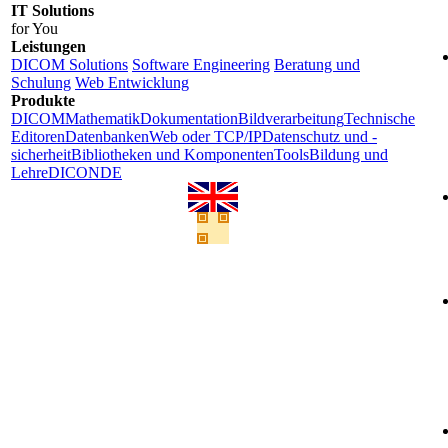
IT Solutions
for You
Leistungen
DICOM Solutions
Software Engineering
Beratung und
Schulung
Web Entwicklung
Produkte
DICOM
Mathematik
Dokumentation
Bildverarbeitung
Technische
Editoren
Datenbanken
Web oder TCP/IP
Datenschutz und -
sicherheit
Bibliotheken und Komponenten
Tools
Bildung und
Lehre
DICONDE