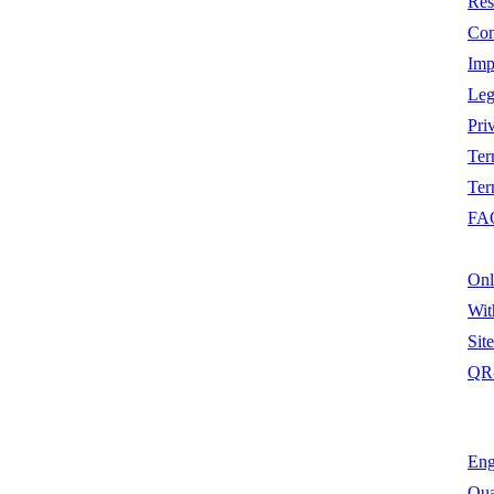
Res
Con
Imp
Leg
Pri
Ter
Ter
FA
Onl
Wit
Sit
QR
Eng
Qua