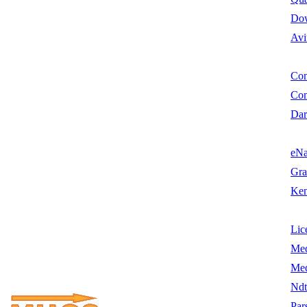
Do
Avi
Con
Co
Dar
eN
Gra
Ken
Lic
Me
Me
Nd
Par