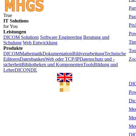
Par
True
Pas
IT Solutions
Pi
for You
Leistungen
Po
DICOM Solutions
Software Engineering
Beratung und
Ti
Schulung
Web Entwicklung
Produkte
Too
DICOM
Mathematik
Dokumentation
Bildverarbeitung
Technische
Editoren
Datenbanken
Web oder TCP/IP
Datenschutz und -
Zo
sicherheit
Bibliotheken und Komponenten
Tools
Bildung und
Lehre
DICONDE
DIC
Po
Dic
Me
Me
Me
DI