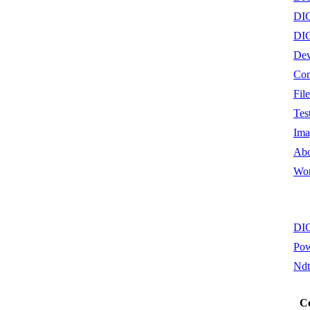
DI
DI
Dev
Con
Fil
Tes
Ima
Abo
Wo
DI
Pow
Nd
Co