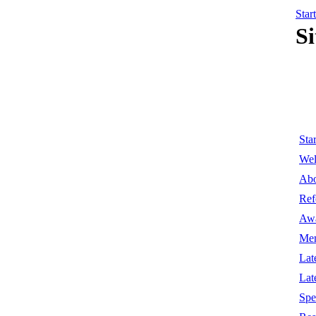
Start
S
Sta
We
Abo
Ref
Awa
Mem
Lat
Lat
Spe