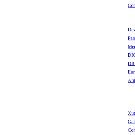
Con
Dev
Par
Me
DI
DI
Eur
Ari
Xutt
Gal
Con